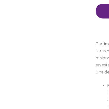
Partim
seres 
mision
en est
una de 