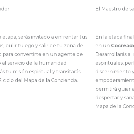
ador
El Maestro de s
 etapa, serás invitado a enfrentar tus
En la etapa fina
, pulir tu ego y salir de tu zona de
en un
Cocreado
t para convertirte en un agente de
Desarrollarás al
 al servicio de la humanidad.
espirituales, pe
s tu misión espiritual y transitarás
discernimiento 
2 ciclo del Mapa de la Conciencia.
empoderamiento 
permitirá guiar 
despertar y sanac
Mapa de la Conci