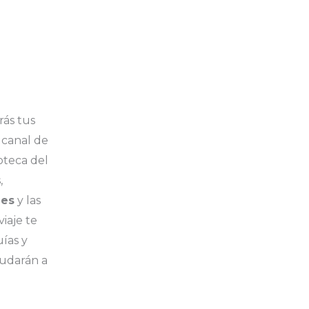
rás tus
 canal de
ioteca del
,
les
y las
iaje te
uías y
yudarán a