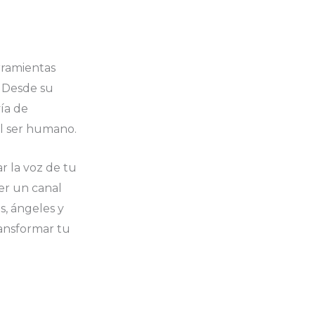
rramientas
. Desde su
ía de
l ser humano.
ar la voz de tu
ser un canal
s, ángeles y
ansformar tu